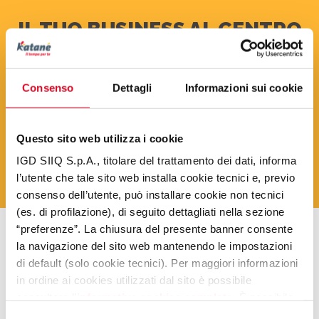
IL TUO BUSINESS AL CENTRO
Il
Centro Commerciale
Katanè
mette a disposizione
delle aziende diversi spazi espositivi all’ interno della
Consenso
Dettagli
Informazioni sui cookie
galleria.
Per dare visibilità alla tua azienda o ai tuoi prodotti
Questo sito web utilizza i cookie
potete inviare una mail all’indirizzo
IGD SIIQ S.p.A., titolare del trattamento dei dati, informa
sergio.iacullo@gruppoigd.it
oppure compilare il
l’utente che tale sito web installa cookie tecnici e, previo
modulo che trovi scorrendo in basso.
consenso dell’utente, può installare cookie non tecnici
(es. di profilazione), di seguito dettagliati nella sezione
“preferenze”. La chiusura del presente banner consente
la navigazione del sito web mantenendo le impostazioni
di default (solo cookie tecnici). Per maggiori informazioni
in ordine ai cookies utilizzati dal sito è possibile
consultare l’
informativa cookies completa
. È possibile,
in ogni momento, gestire le preferenze di seguito
Selezione