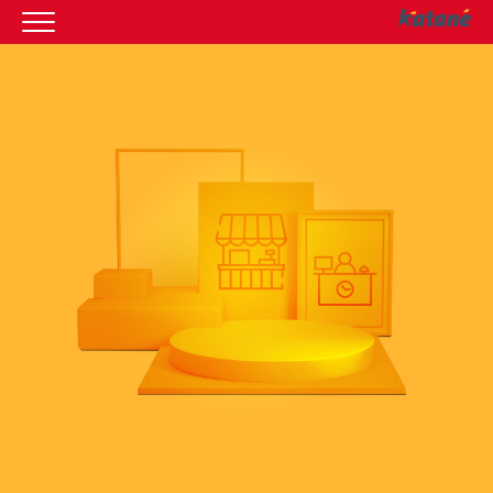
HOMEPAGE
IL CENTRO
ORARI
COME RAGGIUNGERCI
PROMOZIONI
NEGOZI
EVENTI
SERVIZI
IL TUO BUSINESS AL CENTRO
CONTATTI