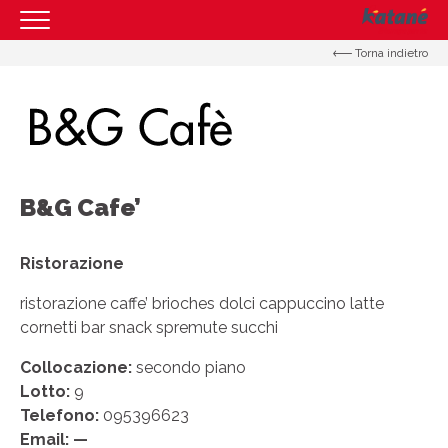
Torna indietro
HOMEPAGE
IL CENTRO
ORARI
COME RAGGIUNGERCI
B&G Cafe’
PROMOZIONI
NEGOZI
Ristorazione
EVENTI
ristorazione caffe’ brioches dolci cappuccino latte
cornetti bar snack spremute succhi
SERVIZI
Collocazione:
secondo piano
IL TUO BUSINESS AL CENTRO
Lotto:
9
CONTATTI
Telefono:
095396623
Email: —