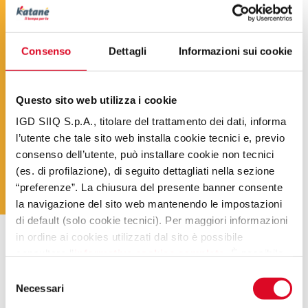
Consenso
Dettagli
Informazioni sui cookie
Questo sito web utilizza i cookie
IGD SIIQ S.p.A., titolare del trattamento dei dati, informa
l’utente che tale sito web installa cookie tecnici e, previo
consenso dell’utente, può installare cookie non tecnici
(es. di profilazione), di seguito dettagliati nella sezione
“preferenze”. La chiusura del presente banner consente
la navigazione del sito web mantenendo le impostazioni
di default (solo cookie tecnici). Per maggiori informazioni
in ordine ai cookies utilizzati dal sito è possibile
.
consultare l’
informativa cookies completa
. È possibile,
in ogni momento, gestire le preferenze di seguito
Selezione
mediante il link “rivedi le tue scelte sui cookie” presente
Necessari
del
nel footer.
consenso