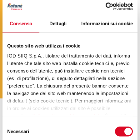
Consenso
Dettagli
Informazioni sui cookie
Questo sito web utilizza i cookie
IGD SIIQ S.p.A., titolare del trattamento dei dati, informa
l’utente che tale sito web installa cookie tecnici e, previo
consenso dell’utente, può installare cookie non tecnici
(es. di profilazione), di seguito dettagliati nella sezione
“preferenze”. La chiusura del presente banner consente
la navigazione del sito web mantenendo le impostazioni
di default (solo cookie tecnici). Per maggiori informazioni
in ordine ai cookies utilizzati dal sito è possibile
.
consultare l’
informativa cookies completa
. È possibile,
in ogni momento, gestire le preferenze di seguito
Selezione
mediante il link “rivedi le tue scelte sui cookie” presente
Necessari
del
nel footer.