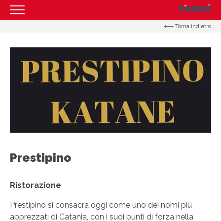
Torna indietro
HOMEPAGE
IL CENTRO
ORARI
COME RAGGIUNGERCI
PROMOZIONI
NEGOZI
EVENTI
Prestipino
SERVIZI
IL TUO BUSINESS AL CENTRO
Ristorazione
CONTATTI
Prestipino si consacra oggi come uno dei nomi più
apprezzati di Catania, con i suoi punti di forza nella