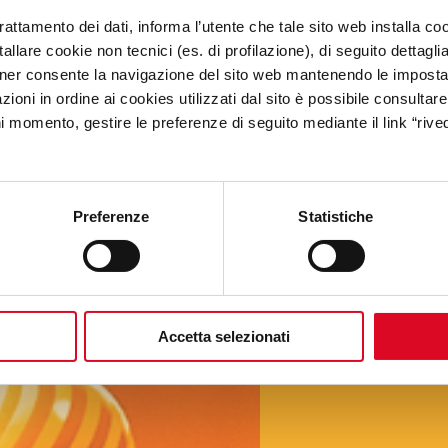
trattamento dei dati, informa l’utente che tale sito web installa coo
allare cookie non tecnici (es. di profilazione), di seguito dettagli
ner consente la navigazione del sito web mantenendo le impostazi
CULT
ioni in ordine ai cookies utilizzati dal sito è possibile consultare 
ni momento, gestire le preferenze di seguito mediante il link “rived
CU
Preferenze
Statistiche
Accetta selezionati