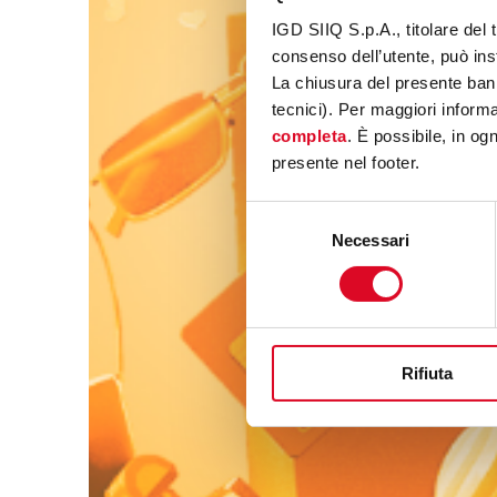
IGD SIIQ S.p.A., titolare del 
consenso dell’utente, può inst
La chiusura del presente ban
tecnici). Per maggiori informaz
completa
. È possibile, in og
presente nel footer.
Selezione
Necessari
del
consenso
Rifiuta