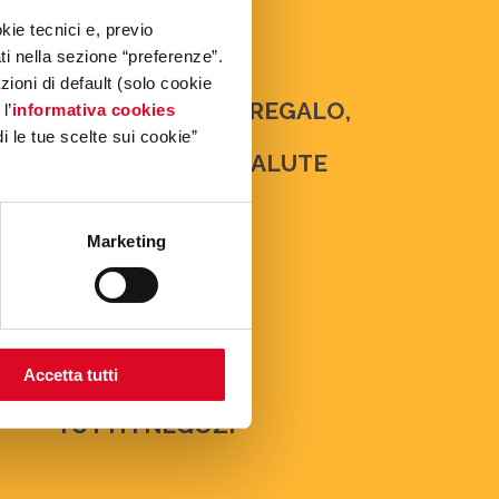
BENI PER LA CASA
kie tecnici e, previo
CALZATURE
ati nella sezione “preferenze”.
oni di default (solo cookie
URA, TEMPO LIBERO, REGALO,
l’
informativa cookies
i le tue scelte sui cookie”
RA DELLA PERSONA, SALUTE
ELETTRONICA
Marketing
IPERMERCATO
RISTORAZIONE
SERVIZI
Accetta tutti
TUTTI I NEGOZI