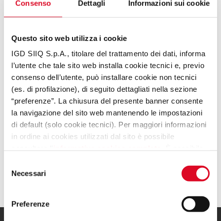
Consenso
Dettagli
Informazioni sui cookie
Questo sito web utilizza i cookie
IGD SIIQ S.p.A., titolare del trattamento dei dati, informa
l’utente che tale sito web installa cookie tecnici e, previo
consenso dell’utente, può installare cookie non tecnici
(es. di profilazione), di seguito dettagliati nella sezione
“preferenze”. La chiusura del presente banner consente
la navigazione del sito web mantenendo le impostazioni
di default (solo cookie tecnici). Per maggiori informazioni
in ordine ai cookies utilizzati dal sito è possibile
consultare l’
informativa cookies completa
. È possibile,
in ogni momento, gestire le preferenze di seguito
Selezione
mediante il link “rivedi le tue scelte sui cookie” presente
Necessari
del
nel footer.
consenso
Preferenze