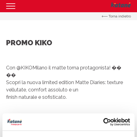
Torna indietro
HOMEPAGE
IL CENTRO
PROMO KIKO
ORARI
COME RAGGIUNGERCI
PROMOZIONI
Con @KIKOMilano il matte torna protagonista! ��​
��
NEGOZI
Scopri la nuova limited edition Matte Diaries: texture
EVENTI
vellutate, comfort assoluto e un
finish naturale e sofisticato.
SERVIZI
IL TUO BUSINESS AL CENTRO
CONTATTI